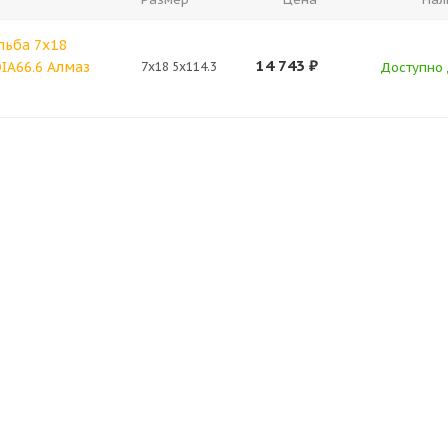
льба 7x18
14 743
₽
DIA66.6 Алмаз
7x18 5x114.3
Доступно 