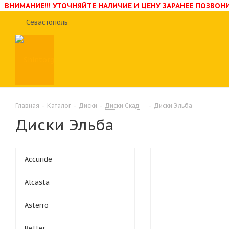
ВНИМАНИЕ!!! УТОЧНЯЙТЕ НАЛИЧИЕ И ЦЕНУ ЗАРАНЕЕ ПОЗВО
Севастополь
Главная
-
Каталог
-
Диски
-
Диски Скад
-
Диски Эльба
Диски Эльба
Accuride
Alcasta
Asterro
Better