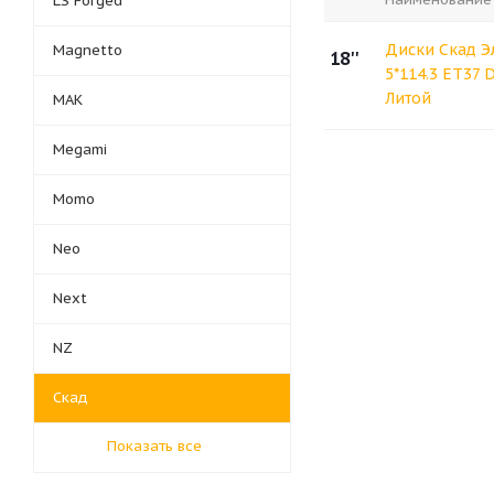
LS Forged
Диски Скад Э
Magnetto
18''
5*114.3 ET37 
Литой
MAK
Megami
Momo
Neo
Next
NZ
Скад
Показать все