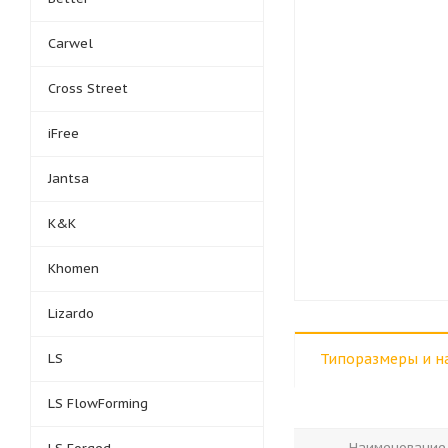
Carwel
Cross Street
iFree
Jantsa
K&K
Khomen
Lizardo
LS
Типоразмеры и н
LS FlowForming
Наименование