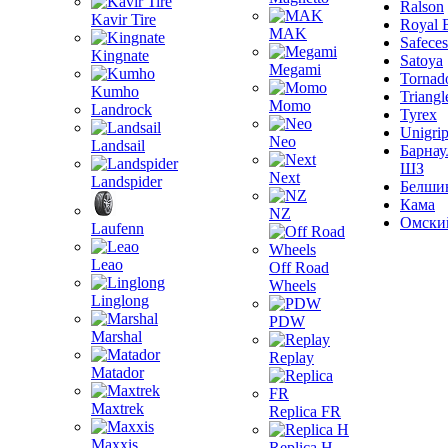
Ralson
Kavir Tire
Royal 
MAK
Safeces
Kingnate
Satoya
Megami
Tornad
Kumho
Triangl
Momo
Landrock
Tyrex
Unigri
Neo
Landsail
Барнау
ШЗ
Next
Landspider
Белши
Кама
NZ
Омски
Laufenn
Leao
Off Road
Wheels
Linglong
PDW
Marshal
Replay
Matador
Maxtrek
Replica FR
Maxxis
Replica H