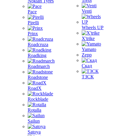
Trebl
Nokian Tyres
Venti
Pace
Pirelli
Wheels UP
Prinx
X'trike
Roadcruza
Yamato
Zepp
Roadking
Скад
Roadmarch
ТЗСК
Roadstone
RoadX
Rockblade
Rotalla
Sailun
Satoya