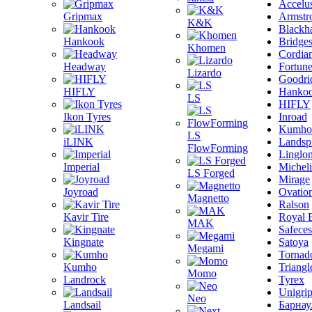
Accelu
Gripmax
Armstr
K&K
Blackh
Hankook
Bridge
Khomen
Cordia
Headway
Fortun
Lizardo
Goodri
HIFLY
Hanko
LS
HIFLY
Ikon Tyres
Inroad
Kumho
LS
iLINK
Landsp
FlowForming
Linglo
Imperial
Michel
LS Forged
Mirage
Joyroad
Ovatio
Magnetto
Ralson
Kavir Tire
Royal 
MAK
Safeces
Kingnate
Satoya
Megami
Tornad
Kumho
Triangl
Momo
Landrock
Tyrex
Unigri
Neo
Landsail
Барнау