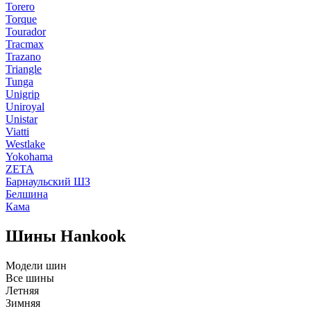
Torero
Torque
Tourador
Tracmax
Trazano
Triangle
Tunga
Unigrip
Uniroyal
Unistar
Viatti
Westlake
Yokohama
ZETA
Барнаульский ШЗ
Белшина
Кама
Шины Hankook
Модели шин
Все шины
Летняя
Зимняя