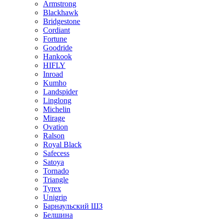
Armstrong
Blackhawk
Bridgestone
Cordiant
Fortune
Goodride
Hankook
HIFLY
Inroad
Kumho
Landspider
Linglong
Michelin
Mirage
Ovation
Ralson
Royal Black
Safecess
Satoya
Tornado
Triangle
Tyrex
Unigrip
Барнаульский ШЗ
Белшина