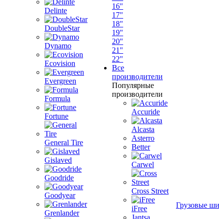
16"
Delinte
17"
18"
DoubleStar
19"
20"
Dynamo
21"
22"
Ecovision
Все
производители
Evergreen
Популярные
производители
Formula
Accuride
Fortune
Alcasta
Asterro
General Tire
Better
Gislaved
Carwel
Goodride
Cross Street
Goodyear
Грузовые ш
iFree
Grenlander
Jantsa