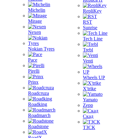
Michelin
RepliKey
Mirage
RST
Sunrise
Nexen
Tech Line
Nokian Tyres
Trebl
Pace
Venti
Pirelli
Wheels UP
Prinx
X'trike
Roadcruza
Yamato
Roadking
Zepp
Roadmarch
Скад
Roadstone
ТЗСК
RoadX