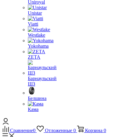
Uniroyal
Unistar
Viatti
Westlake
Yokohama
ZETA
Барнаульский
ШЗ
Белшина
Кама
Сравнение
0
Отложенные
0
Корзина
0