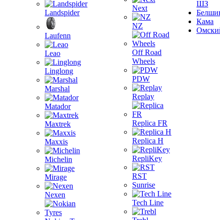
ШЗ
Next
Landspider
Белши
Кама
NZ
Омски
Laufenn
Off Road
Leao
Wheels
Linglong
PDW
Marshal
Replay
Matador
Replica FR
Maxtrek
Replica H
Maxxis
RepliKey
Michelin
RST
Mirage
Sunrise
Nexen
Tech Line