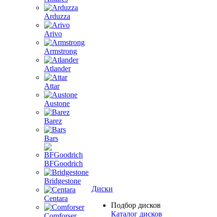
Arduzza
Arivo
Armstrong
Atlander
Attar
Austone
Barez
Bars
BFGoodrich
Bridgestone
Диски
Centara
Подбор дисков
Каталог дисков
Comforser