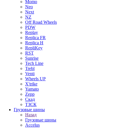
Momo
Neo
Next
NZ
Off Road Wheels
PDW
Replay
Replica FR
Replica H
RepliKey
RST
Sunrise
Tech Line
Trebl
Venti
Wheels UP
X'trike
Yamato
Zepp
Скад
ТЗСК
Грузовые шины
Назад
Грузовые шины
Accelus