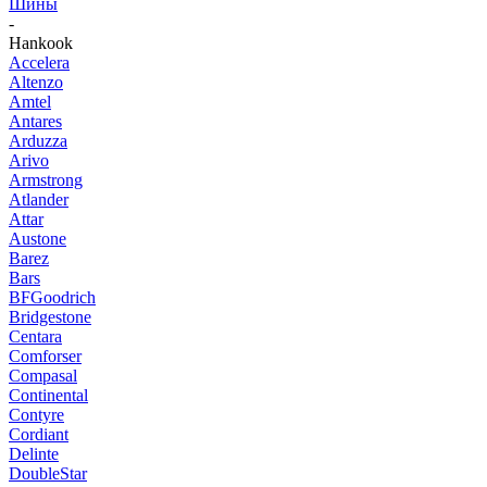
Шины
-
Hankook
Accelera
Altenzo
Amtel
Antares
Arduzza
Arivo
Armstrong
Atlander
Attar
Austone
Barez
Bars
BFGoodrich
Bridgestone
Centara
Comforser
Compasal
Continental
Contyre
Cordiant
Delinte
DoubleStar