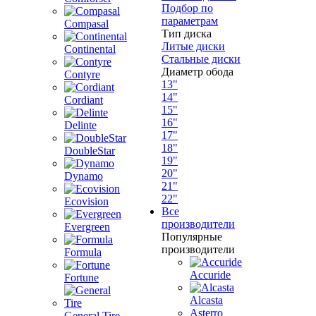
Подбор по
параметрам
Compasal
Тип диска
Литые диски
Continental
Стальные диски
Диаметр обода
Contyre
13"
14"
Cordiant
15"
16"
Delinte
17"
18"
DoubleStar
19"
20"
Dynamo
21"
22"
Ecovision
Все
производители
Evergreen
Популярные
производители
Formula
Accuride
Fortune
Alcasta
Asterro
General Tire