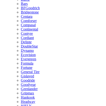
Bars
BFGoodrich
Bridgestone
Centara
Comforser
Compasal
Continental
Contyre
Cordiant
Delinte
DoubleStar
Dynamo
Ecovision
Evergreen
Formula
Fortune
General Tire
Gislaved
Goodride
Goodyear
Grenlander
Gripmax
Hankook
Headway
HIFLY