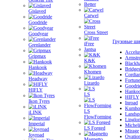
Better
Gislaved
Carwel
Goodride
Cross Street
Goodyear
Грузовые ш
iFree
Grenlander
Jantsa
Accelu
Gripmax
Armstr
K&K
Blackh
Hankook
Bridge
Khomen
Cordia
Headway
Fortun
Lizardo
Goodri
HIFLY
Hanko
LS
HIFLY
Ikon Tyres
Inroad
Kumho
LS
iLINK
Landsp
FlowForming
Linglo
Imperial
Michel
LS Forged
Mirage
Joyroad
Ovatio
Magnetto