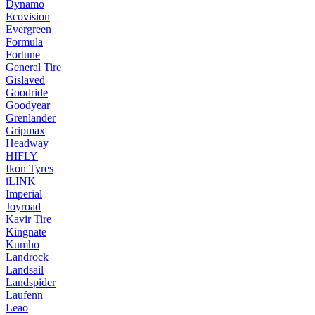
Dynamo
Ecovision
Evergreen
Formula
Fortune
General Tire
Gislaved
Goodride
Goodyear
Grenlander
Gripmax
Headway
HIFLY
Ikon Tyres
iLINK
Imperial
Joyroad
Kavir Tire
Kingnate
Kumho
Landrock
Landsail
Landspider
Laufenn
Leao