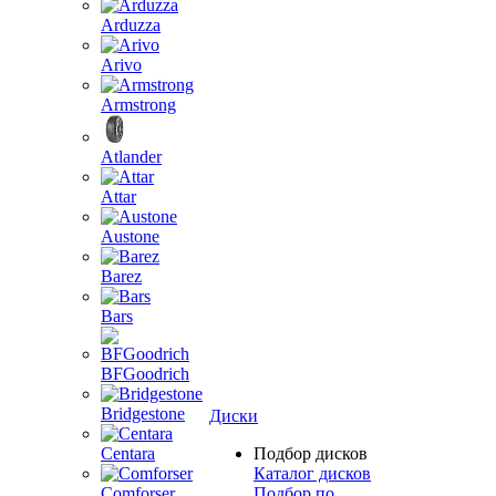
Arduzza
Arivo
Armstrong
Atlander
Attar
Austone
Barez
Bars
BFGoodrich
Bridgestone
Диски
Centara
Подбор дисков
Каталог дисков
Comforser
Подбор по