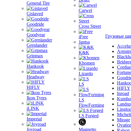
General Tire
Carwel
Gislaved
Goodride
Cross Street
Goodyear
Грузовые ш
iFree
Jantsa
Grenlander
Accelu
Armstr
K&K
Gripmax
Blackh
Bridge
Khomen
Hankook
Cordia
Fortun
Lizardo
Headway
Goodri
Hanko
LS
HIFLY
HIFLY
Inroad
Ikon Tyres
Kumho
LS
Landsp
FlowForming
iLINK
Linglo
Michel
LS Forged
Imperial
Mirage
Ovatio
Joyroad
Magnetto
Ralson