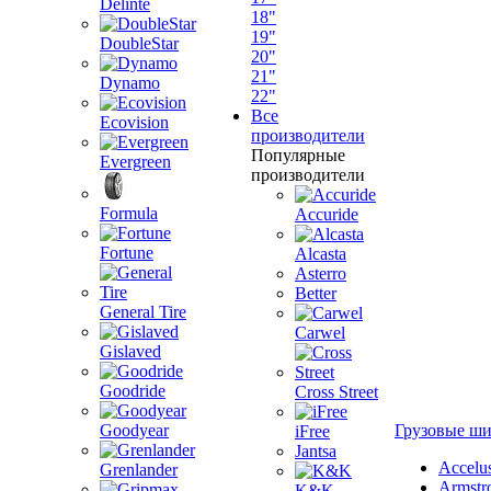
Delinte
18"
19"
DoubleStar
20"
21"
Dynamo
22"
Все
Ecovision
производители
Популярные
Evergreen
производители
Formula
Accuride
Fortune
Alcasta
Asterro
Better
General Tire
Carwel
Gislaved
Goodride
Cross Street
Goodyear
Грузовые ш
iFree
Jantsa
Accelu
Grenlander
Armstr
K&K