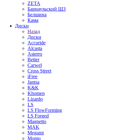
ZETA
Барнаульский ШЗ
Белшина
Кама
Диски
Назад
Диски
Accuride
Alcasta
Asterro
Better
Carwel
Cross Street
iFree
Jantsa
K&K
Khomen
Lizardo
LS
LS FlowForming
LS Forged
Magnetto
MAK
Megami
Momo