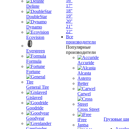
16"
17"
Delinte
18"
19"
DoubleStar
20"
21"
Dynamo
22"
Все
Ecovision
производители
Популярные
Evergreen
производители
Formula
Accuride
Fortune
Alcasta
Asterro
Better
General Tire
Carwel
Gislaved
Goodride
Cross Street
Goodyear
Грузовые ш
iFree
Jantsa
Grenlander
Accelu