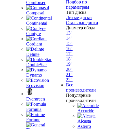
Подбор по
Comforser
параметрам
Тип диска
Compasal
Литые диски
Стальные диски
Continental
Диаметр обода
13"
Contyre
14"
15"
Cordiant
16"
17"
Delinte
18"
19"
DoubleStar
20"
21"
Dynamo
22"
Все
Ecovision
производители
Популярные
Evergreen
производители
Formula
Accuride
Fortune
Alcasta
Asterro