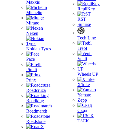
Maxxis
RepliKey
Michelin
RST
Mirage
Sunrise
Nexen
Tech Line
Trebl
Nokian Tyres
Venti
Pace
Pirelli
Wheels UP
Prinx
X'trike
Roadcruza
Yamato
Zepp
Roadking
Скад
Roadmarch
ТЗСК
Roadstone