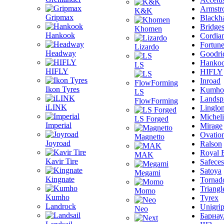
Armstr
K&K
Gripmax
Blackh
Bridge
Khomen
Hankook
Cordia
Fortun
Lizardo
Headway
Goodri
Hanko
LS
HIFLY
HIFLY
Inroad
Ikon Tyres
Kumho
LS
Landsp
FlowForming
iLINK
Linglo
Michel
LS Forged
Imperial
Mirage
Ovatio
Magnetto
Joyroad
Ralson
Royal 
MAK
Kavir Tire
Safeces
Satoya
Megami
Kingnate
Tornad
Triangl
Momo
Kumho
Tyrex
Landrock
Unigri
Neo
Барнау