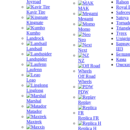
Joyroad
Ralson
Royal 
MAK
Kavir Tire
Safeces
Satoya
Megami
Kingnate
Tornad
Triangl
Momo
Kumho
Tyrex
Landrock
Unigri
Neo
Барнау
Landsail
ШЗ
Next
Белши
Landspider
Кама
NZ
Омски
Laufenn
Off Road
Leao
Wheels
Linglong
PDW
Marshal
Replay
Matador
Replica FR
Maxtrek
Replica H