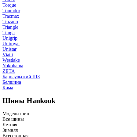
Torque
Tourador
Tracmax
Trazano
Triangle
Tunga
Unigrip
Uniroyal
Unistar
Viatti
Westlake
Yokohama
ZETA
Барнаульский ШЗ
Белшина
Кама
Шины Hankook
Модели шин
Все шины
Летняя
Зимняя
Всесезонная