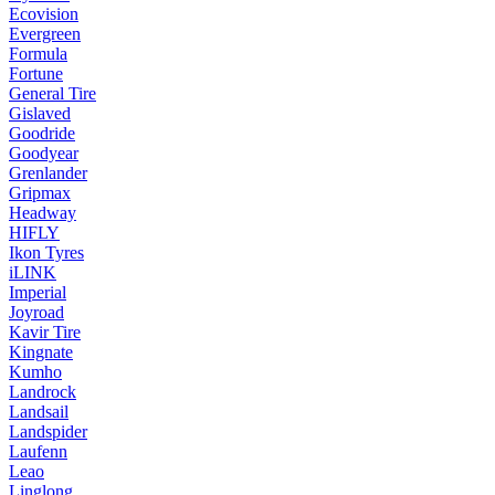
Ecovision
Evergreen
Formula
Fortune
General Tire
Gislaved
Goodride
Goodyear
Grenlander
Gripmax
Headway
HIFLY
Ikon Tyres
iLINK
Imperial
Joyroad
Kavir Tire
Kingnate
Kumho
Landrock
Landsail
Landspider
Laufenn
Leao
Linglong