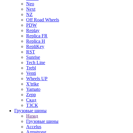
Neo
Next
NZ
Off Road Wheels
PDW
Replay
Replica FR
Replica H
RepliKey
RST
Sunrise
Tech Line
Trebl
Venti
Wheels UP
X'trike
Yamato
Zepp
Скад
ТЗСК
Грузовые шины
Назад
Грузовые шины
Accelus
Armstrong