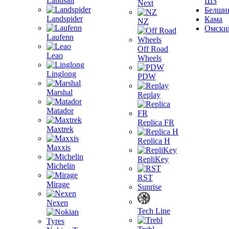
Landsail
ШЗ
Next
Белши
Landspider
Кама
NZ
Омски
Laufenn
Off Road
Leao
Wheels
Linglong
PDW
Marshal
Replay
Matador
Replica FR
Maxtrek
Replica H
Maxxis
RepliKey
Michelin
RST
Mirage
Sunrise
Nexen
Tech Line