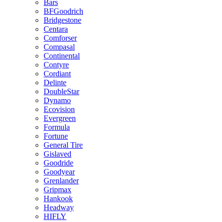
Bars
BFGoodrich
Bridgestone
Centara
Comforser
Compasal
Continental
Contyre
Cordiant
Delinte
DoubleStar
Dynamo
Ecovision
Evergreen
Formula
Fortune
General Tire
Gislaved
Goodride
Goodyear
Grenlander
Gripmax
Hankook
Headway
HIFLY