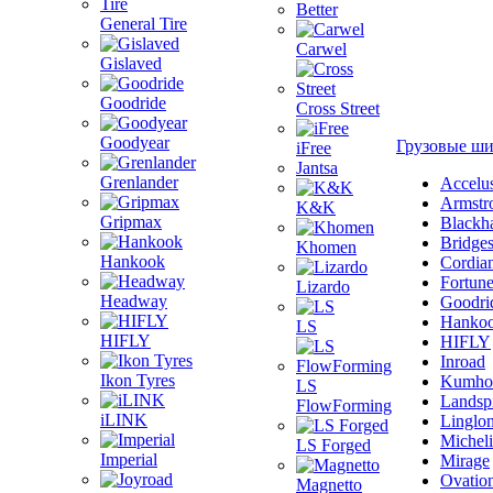
Better
General Tire
Carwel
Gislaved
Goodride
Cross Street
Goodyear
Грузовые ш
iFree
Jantsa
Grenlander
Accelu
Armstr
K&K
Gripmax
Blackh
Bridge
Khomen
Hankook
Cordia
Fortun
Lizardo
Headway
Goodri
Hanko
LS
HIFLY
HIFLY
Inroad
Ikon Tyres
Kumho
LS
Landsp
FlowForming
iLINK
Linglo
Michel
LS Forged
Imperial
Mirage
Ovatio
Magnetto