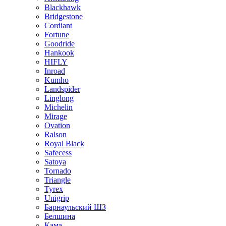
Blackhawk
Bridgestone
Cordiant
Fortune
Goodride
Hankook
HIFLY
Inroad
Kumho
Landspider
Linglong
Michelin
Mirage
Ovation
Ralson
Royal Black
Safecess
Satoya
Tornado
Triangle
Tyrex
Unigrip
Барнаульский ШЗ
Белшина
Кама