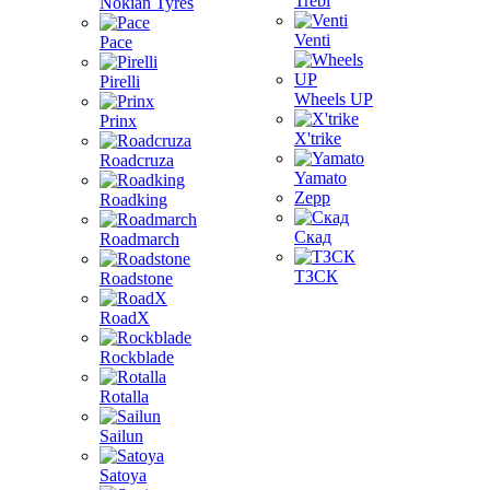
Trebl
Nokian Tyres
Venti
Pace
Pirelli
Wheels UP
Prinx
X'trike
Roadcruza
Yamato
Zepp
Roadking
Скад
Roadmarch
ТЗСК
Roadstone
RoadX
Rockblade
Rotalla
Sailun
Satoya