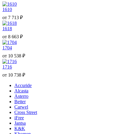
1610
от
7 713
₽
1618
от
8 663
₽
1704
от
10 538
₽
1716
от
10 738
₽
Accuride
Alcasta
Asterro
Better
Carwel
Cross Street
iFree
Jantsa
K&K
Khomen