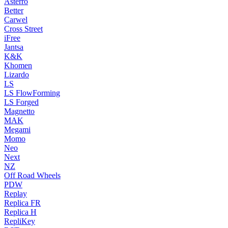
Asterro
Better
Carwel
Cross Street
iFree
Jantsa
K&K
Khomen
Lizardo
LS
LS FlowForming
LS Forged
Magnetto
MAK
Megami
Momo
Neo
Next
NZ
Off Road Wheels
PDW
Replay
Replica FR
Replica H
RepliKey