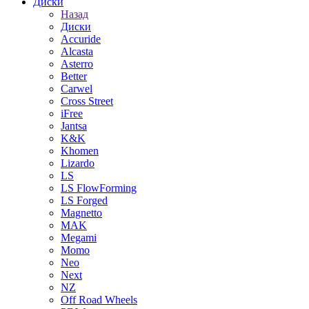
Диски
Назад
Диски
Accuride
Alcasta
Asterro
Better
Carwel
Cross Street
iFree
Jantsa
K&K
Khomen
Lizardo
LS
LS FlowForming
LS Forged
Magnetto
MAK
Megami
Momo
Neo
Next
NZ
Off Road Wheels