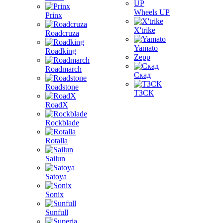
Wheels UP
Prinx
X'trike
Roadcruza
Yamato
Roadking
Zepp
Roadmarch
Скад
Roadstone
ТЗСК
RoadX
Rockblade
Rotalla
Sailun
Satoya
Sonix
Sunfull