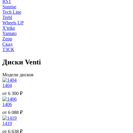
RST
Sunrise
Tech Line
Trebl
Wheels UP
X'trike
Yamato
Zepp
Скад
ТЗСК
Диски Venti
Модели дисков
1404
от
6 300
₽
1406
от
6 088
₽
1419
от
6 638
₽