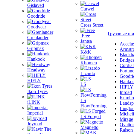
Gislaved
Carwel
Goodride
Cross Street
Goodyear
Грузовые ш
iFree
Grenlander
Jantsa
Accelu
Gripmax
Armstr
K&K
Blackh
Hankook
Bridge
Khomen
Cordia
Headway
Fortun
Lizardo
Goodri
HIFLY
Hanko
LS
HIFLY
Ikon Tyres
Inroad
Kumho
LS
iLINK
Landsp
FlowForming
Linglo
Imperial
Michel
LS Forged
Mirage
Joyroad
Ovatio
Magnetto
Ralson