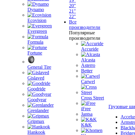
19"
20"
Dynamo
21"
22"
Ecovision
Все
производители
Evergreen
Популярные
производители
Formula
Accuride
Fortune
Alcasta
Asterro
General Tire
Better
Gislaved
Carwel
Goodride
Cross Street
Goodyear
Грузовые ш
iFree
Grenlander
Jantsa
Accelu
Gripmax
Armstr
K&K
Blackh
Hankook
Bridge