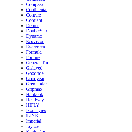
Compasal
Continental
Contyre
Cordiant
Delinte
DoubleStar
Dynamo
Ecovision
Evergreen
Formula
Fortune
General Tire
Gislaved
Goodride
Goodyear
Grenlander
Gripmax
Hankook
Headway
HIFLY
Ikon Tyres
iLINK
Imperial
Joyroad
Kavir Tire