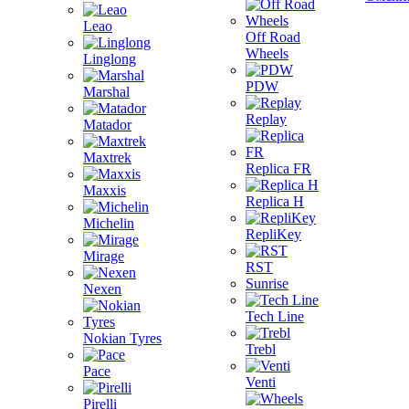
Leao
Off Road
Wheels
Linglong
PDW
Marshal
Replay
Matador
Maxtrek
Replica FR
Maxxis
Replica H
Michelin
RepliKey
Mirage
RST
Sunrise
Nexen
Tech Line
Nokian Tyres
Trebl
Pace
Venti
Pirelli