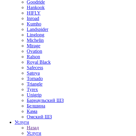
Goodride
Hankook
HIFLY
Inroad
Kumho
Landspider
Linglong
Michelin
Mirage
Ovation
Ralson
Royal Black
Safecess
Satoya
Tornado
Triangle
Tyrex
Unigrip
Барнаульский ШЗ
Белшина
Кама
Омский ШЗ
Услуги
Назад
Услуги