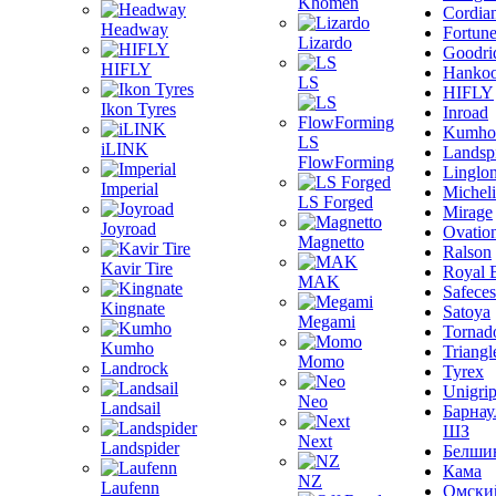
Khomen
Cordia
Headway
Fortun
Lizardo
Goodri
HIFLY
Hanko
LS
HIFLY
Ikon Tyres
Inroad
Kumho
LS
iLINK
Landsp
FlowForming
Linglo
Imperial
Michel
LS Forged
Mirage
Joyroad
Ovatio
Magnetto
Ralson
Kavir Tire
Royal 
MAK
Safeces
Kingnate
Satoya
Megami
Tornad
Kumho
Triangl
Momo
Landrock
Tyrex
Unigri
Neo
Landsail
Барнау
ШЗ
Next
Landspider
Белши
Кама
NZ
Laufenn
Омски