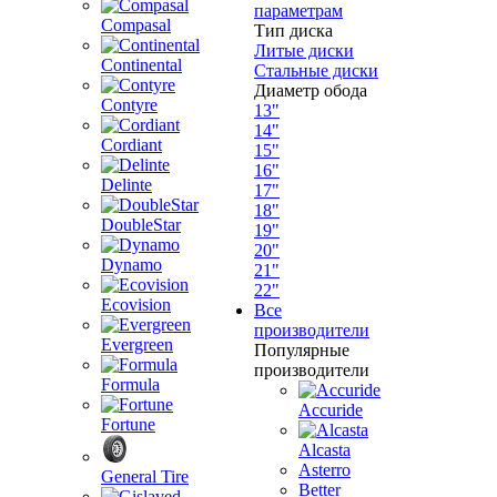
параметрам
Compasal
Тип диска
Литые диски
Continental
Стальные диски
Диаметр обода
Contyre
13"
14"
Cordiant
15"
16"
Delinte
17"
18"
DoubleStar
19"
20"
Dynamo
21"
22"
Ecovision
Все
производители
Evergreen
Популярные
производители
Formula
Accuride
Fortune
Alcasta
Asterro
General Tire
Better