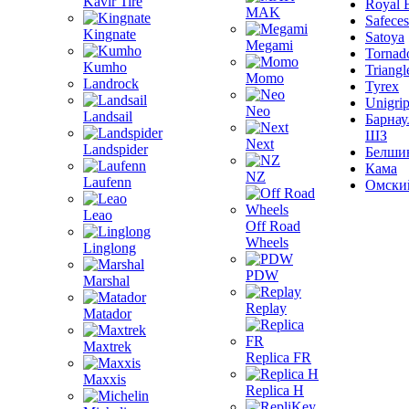
Kavir Tire
Royal 
MAK
Safeces
Kingnate
Satoya
Megami
Tornad
Kumho
Triangl
Momo
Landrock
Tyrex
Unigri
Neo
Landsail
Барнау
ШЗ
Next
Landspider
Белши
Кама
NZ
Laufenn
Омски
Leao
Off Road
Wheels
Linglong
PDW
Marshal
Replay
Matador
Maxtrek
Replica FR
Maxxis
Replica H