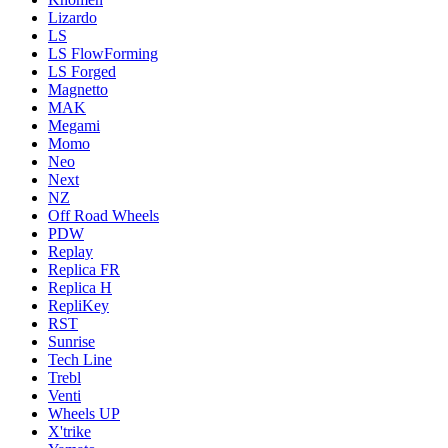
Lizardo
LS
LS FlowForming
LS Forged
Magnetto
MAK
Megami
Momo
Neo
Next
NZ
Off Road Wheels
PDW
Replay
Replica FR
Replica H
RepliKey
RST
Sunrise
Tech Line
Trebl
Venti
Wheels UP
X'trike