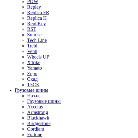
PDW
Replay
Replica FR
Replica H
RepliKey
RST
Sunrise
Tech Line
Trebl
Venti
Wheels UP
X'trike
Yamato
Zepp
Скад
ТЗСК
Грузовые шины
Назад
Грузовые шины
Accelus
Armstrong
Blackhawk
Bridgestone
Cordiant
Fortune