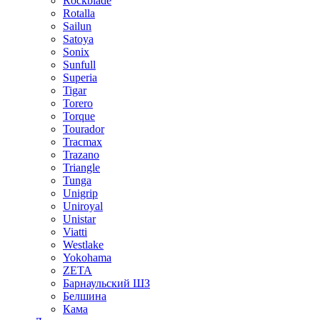
Rockblade
Rotalla
Sailun
Satoya
Sonix
Sunfull
Superia
Tigar
Torero
Torque
Tourador
Tracmax
Trazano
Triangle
Tunga
Unigrip
Uniroyal
Unistar
Viatti
Westlake
Yokohama
ZETA
Барнаульский ШЗ
Белшина
Кама