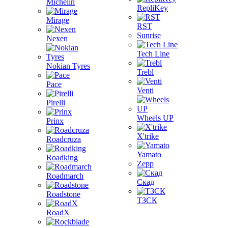
Michelin
RepliKey
Mirage
RST
Sunrise
Nexen
Tech Line
Nokian Tyres
Trebl
Pace
Venti
Pirelli
Wheels UP
Prinx
X'trike
Roadcruza
Yamato
Roadking
Zepp
Roadmarch
Скад
Roadstone
ТЗСК
RoadX