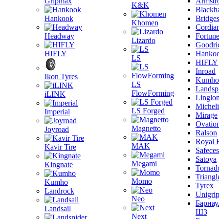
Gripmax
Armstr
K&K
Blackh
Hankook
Bridge
Khomen
Cordia
Headway
Fortun
Lizardo
Goodri
HIFLY
Hanko
LS
HIFLY
Inroad
Ikon Tyres
Kumho
LS
Landsp
FlowForming
iLINK
Linglo
Michel
LS Forged
Imperial
Mirage
Ovatio
Magnetto
Joyroad
Ralson
Royal 
MAK
Kavir Tire
Safeces
Satoya
Megami
Kingnate
Tornad
Triangl
Momo
Kumho
Tyrex
Landrock
Unigri
Neo
Барнау
Landsail
ШЗ
Next