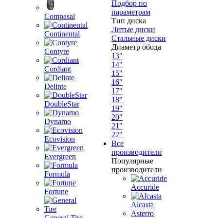
Подбор по
параметрам
Compasal
Тип диска
Литые диски
Continental
Стальные диски
Диаметр обода
Contyre
13"
14"
Cordiant
15"
16"
Delinte
17"
18"
DoubleStar
19"
20"
Dynamo
21"
22"
Ecovision
Все
производители
Evergreen
Популярные
производители
Formula
Accuride
Fortune
Alcasta
Asterro
General Tire