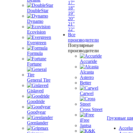
17"
18"
DoubleStar
19"
20"
Dynamo
21"
22"
Ecovision
Все
производители
Evergreen
Популярные
производители
Formula
Accuride
Fortune
Alcasta
Asterro
General Tire
Better
Gislaved
Carwel
Goodride
Cross Street
Goodyear
Грузовые ш
iFree
Grenlander
Jantsa
Accelu