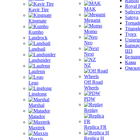
Ralson
Royal 
MAK
Kavir Tire
Safeces
Satoya
Megami
Kingnate
Tornad
Triangl
Momo
Kumho
Tyrex
Landrock
Unigri
Neo
Барнау
Landsail
ШЗ
Next
Белши
Landspider
Кама
NZ
Омски
Laufenn
Off Road
Leao
Wheels
Linglong
PDW
Marshal
Replay
Matador
Replica FR
Maxtrek
Replica H
Maxxis