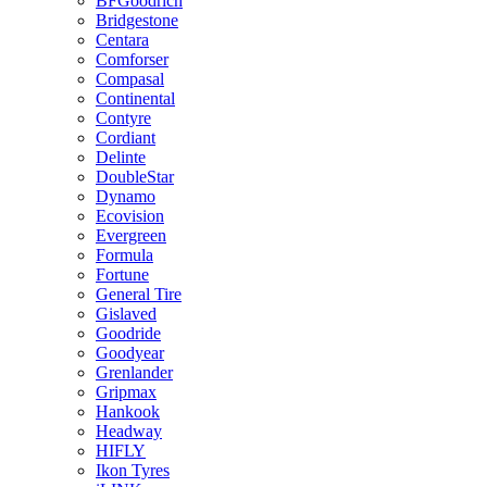
BFGoodrich
Bridgestone
Centara
Comforser
Compasal
Continental
Contyre
Cordiant
Delinte
DoubleStar
Dynamo
Ecovision
Evergreen
Formula
Fortune
General Tire
Gislaved
Goodride
Goodyear
Grenlander
Gripmax
Hankook
Headway
HIFLY
Ikon Tyres