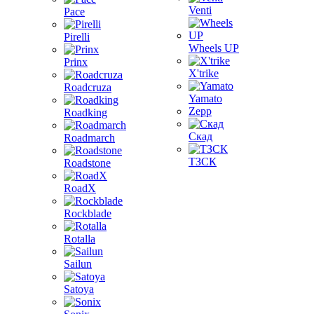
Venti
Pace
Pirelli
Wheels UP
Prinx
X'trike
Roadcruza
Yamato
Zepp
Roadking
Скад
Roadmarch
ТЗСК
Roadstone
RoadX
Rockblade
Rotalla
Sailun
Satoya