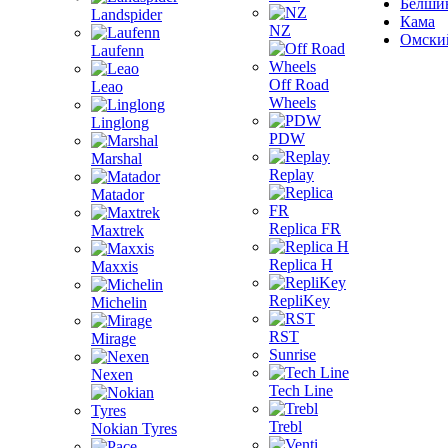
Белши
Landspider
Кама
NZ
Омски
Laufenn
Off Road
Leao
Wheels
Linglong
PDW
Marshal
Replay
Matador
Replica FR
Maxtrek
Replica H
Maxxis
RepliKey
Michelin
RST
Mirage
Sunrise
Nexen
Tech Line
Trebl
Nokian Tyres