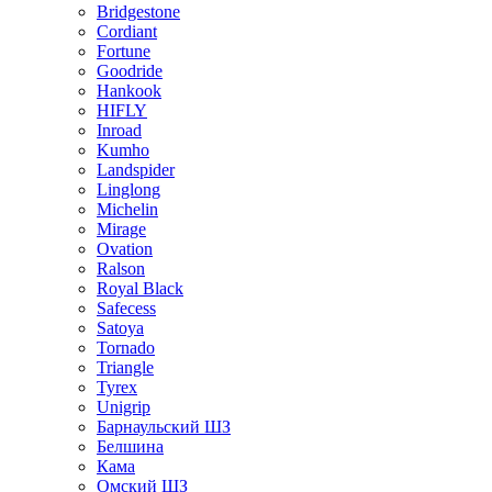
Bridgestone
Cordiant
Fortune
Goodride
Hankook
HIFLY
Inroad
Kumho
Landspider
Linglong
Michelin
Mirage
Ovation
Ralson
Royal Black
Safecess
Satoya
Tornado
Triangle
Tyrex
Unigrip
Барнаульский ШЗ
Белшина
Кама
Омский ШЗ