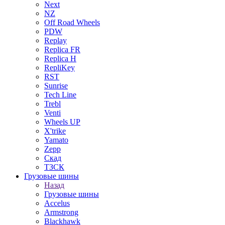
Next
NZ
Off Road Wheels
PDW
Replay
Replica FR
Replica H
RepliKey
RST
Sunrise
Tech Line
Trebl
Venti
Wheels UP
X'trike
Yamato
Zepp
Скад
ТЗСК
Грузовые шины
Назад
Грузовые шины
Accelus
Armstrong
Blackhawk