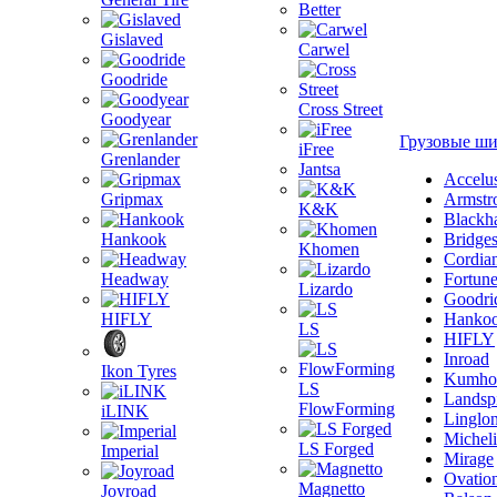
Better
Gislaved
Carwel
Goodride
Cross Street
Goodyear
Грузовые ш
iFree
Grenlander
Jantsa
Accelu
Gripmax
Armstr
K&K
Blackh
Hankook
Bridge
Khomen
Cordia
Headway
Fortun
Lizardo
Goodri
HIFLY
Hanko
LS
HIFLY
Inroad
Ikon Tyres
Kumho
LS
Landsp
FlowForming
iLINK
Linglo
Michel
LS Forged
Imperial
Mirage
Ovatio
Magnetto
Joyroad