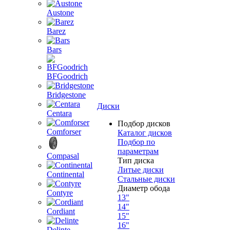
Austone
Barez
Bars
BFGoodrich
Bridgestone
Диски
Centara
Подбор дисков
Comforser
Каталог дисков
Подбор по
параметрам
Compasal
Тип диска
Литые диски
Continental
Стальные диски
Диаметр обода
Contyre
13"
14"
Cordiant
15"
16"
Delinte