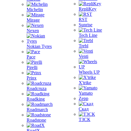
RepliKey
Michelin
RST
Mirage
Sunrise
Nexen
Tech Line
Trebl
Nokian Tyres
Venti
Pace
Pirelli
Wheels UP
Prinx
X'trike
Roadcruza
Yamato
Zepp
Roadking
Скад
Roadmarch
ТЗСК
Roadstone
RoadX