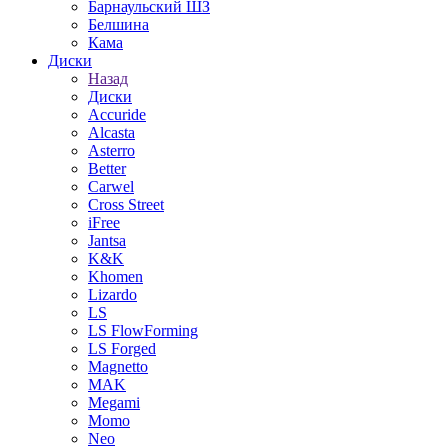
Барнаульский ШЗ
Белшина
Кама
Диски
Назад
Диски
Accuride
Alcasta
Asterro
Better
Carwel
Cross Street
iFree
Jantsa
K&K
Khomen
Lizardo
LS
LS FlowForming
LS Forged
Magnetto
MAK
Megami
Momo
Neo